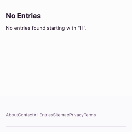
No Entries
No entries found starting with "H".
About
Contact
All Entries
Sitemap
Privacy
Terms