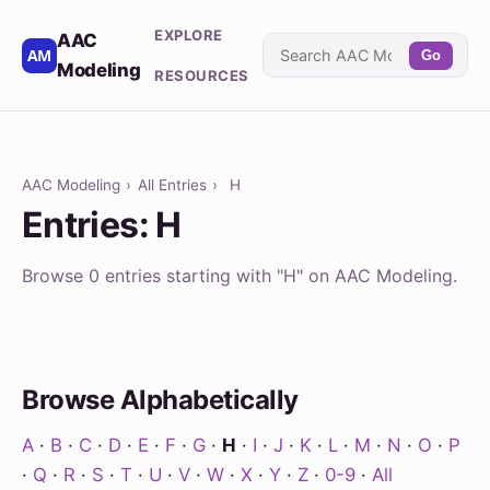
EXPLORE
AAC
Go
Modeling
RESOURCES
AAC Modeling
›
All Entries
›
H
Entries: H
Browse 0 entries starting with "H" on AAC Modeling.
Browse Alphabetically
A
·
B
·
C
·
D
·
E
·
F
·
G
·
H
·
I
·
J
·
K
·
L
·
M
·
N
·
O
·
P
·
Q
·
R
·
S
·
T
·
U
·
V
·
W
·
X
·
Y
·
Z
·
0-9
·
All