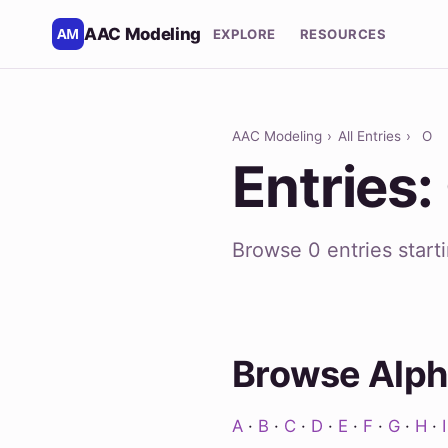
AAC Modeling
EXPLORE
RESOURCES
AAC Modeling
›
All Entries
›
O
Entries:
Browse 0 entries start
Browse Alph
A
·
B
·
C
·
D
·
E
·
F
·
G
·
H
·
I