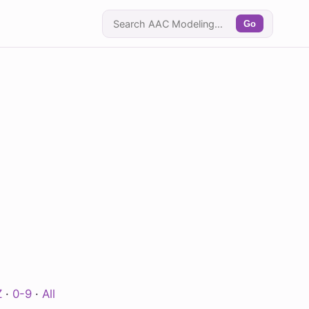
Go
Z
·
0-9
·
All