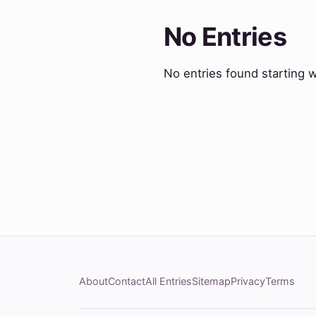
No Entries
No entries found starting w
About
Contact
All Entries
Sitemap
Privacy
Terms