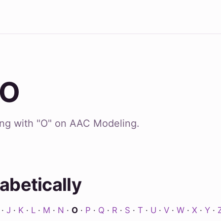
 O
ing with "O" on AAC Modeling.
abetically
·
J
·
K
·
L
·
M
·
N
·
O
·
P
·
Q
·
R
·
S
·
T
·
U
·
V
·
W
·
X
·
Y
·